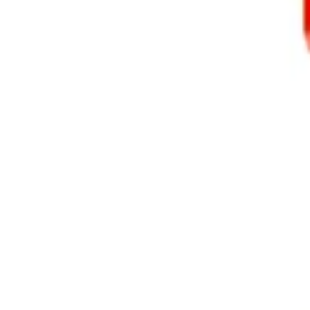
Tüm Ürünler
Deterjan Ambalajları
Kozmetik Ambalajları
Kavanozlar
HDPE Bidonlar
Sprey Ambalajları
Kapaklar