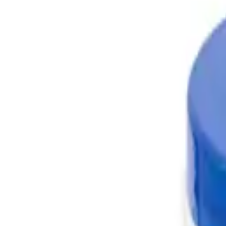
Tüm Ürünler
Deterjan Ambalajları
Kozmetik Ambalajları
Kavanozlar
HDPE Bidonlar
Sprey Ambalajları
Kapaklar