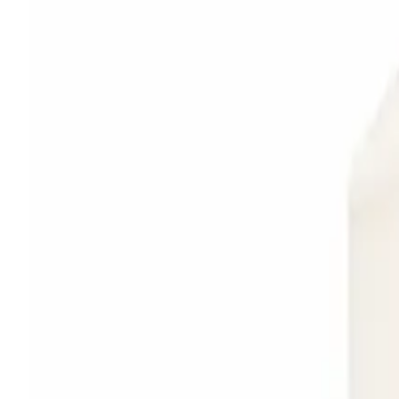
Tüm Ürünler
Deterjan Ambalajları
Kozmetik Ambalajları
Kavanozlar
HDPE Bidonlar
Sprey Ambalajları
Kapaklar