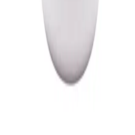
Hakkımızda
Ürünler
Haberler
İletişim
Gizlilik Politikası
İletişim
Beylikdüzü Organize Sanayi Bölgesi,
4.Cd, 34520 Beylikdüzü / İstanbul
E-posta
:
info@tepeplastik.com.tr
tutkutepe@tepeplastik.com.tr
Telefon
:
+90 212 876
1976
+90 530 767 46 38
© 2026 Tepe Plastik. Tüm hakları saklıdır.
Designed by
Como Creative Studio